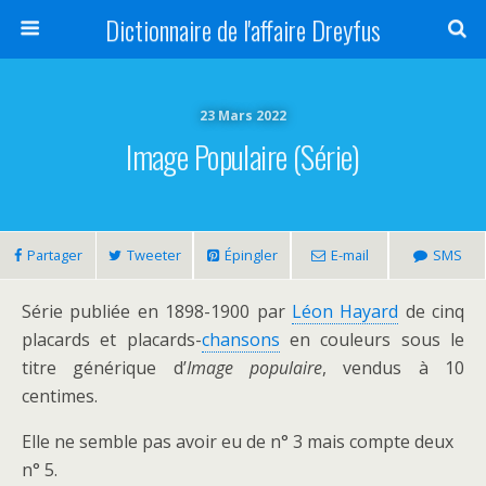
Dictionnaire de l'affaire Dreyfus
23 Mars 2022
Image Populaire (série)
Partager
Tweeter
Épingler
E-mail
SMS
Série publiée en 1898-1900 par
Léon Hayard
de cinq
placards et placards-
chansons
en couleurs sous le
titre générique d’
Image populaire
, vendus à 10
centimes.
Elle ne semble pas avoir eu de n° 3 mais compte deux
n° 5.