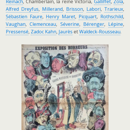
Reinach
, Chamberlain, la reine Victoria,
Galliffet
,
Zola
,
Alfred Dreyfus
,
Millerand
,
Brisson
,
Labori
,
Trarieux
,
Sébastien Faure
,
Henry Maret
,
Picquart
,
Rothschild
,
Vaughan
,
Clemenceau
,
Séverine
,
Bérenger
,
Lépine
,
Pressensé
,
Zadoc Kahn
,
Jaurès
et
Waldeck-Rousseau
.