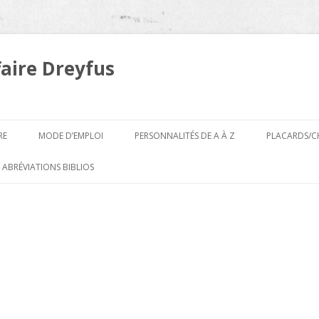
faire Dreyfus
Aller
au
RE
MODE D’EMPLOI
PERSONNALITÉS DE A À Z
PLACARDS/C
contenu
A
 ABRÉVIATIONS BIBLIOS
B