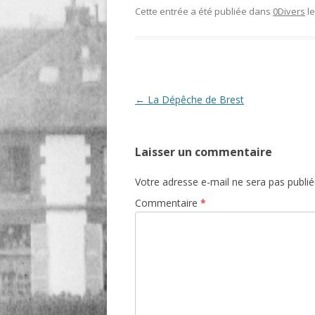
Cette entrée a été publiée dans
0Divers
l
O
R
T
Navigation
←
La Dépêche de Brest
des
articles
Laisser un commentaire
Votre adresse e-mail ne sera pas publié
Commentaire
*