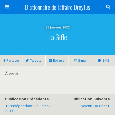
Dictionnaire de l'affaire Dreyfus
23 Janvier 2022
La Gifle
Partager
Tweeter
Épingler
E-mail
SMS
À venir
Publication Précédente
Publication Suivante
L’Indépendant De Seine-
L’Avenir Du Cher
Et-Oise