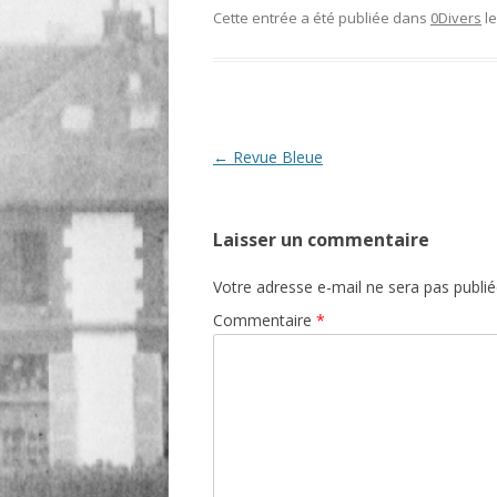
Cette entrée a été publiée dans
0Divers
l
O
R
T
Navigation
←
Revue Bleue
des
articles
Laisser un commentaire
Votre adresse e-mail ne sera pas publié
Commentaire
*