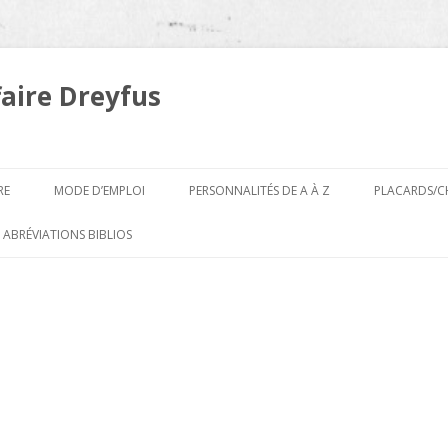
faire Dreyfus
Aller
au
RE
MODE D’EMPLOI
PERSONNALITÉS DE A À Z
PLACARDS/C
contenu
A
 ABRÉVIATIONS BIBLIOS
B