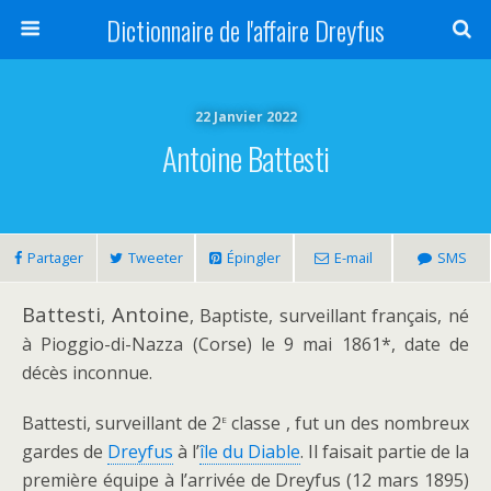
Dictionnaire de l'affaire Dreyfus
22 Janvier 2022
Antoine Battesti
Partager
Tweeter
Épingler
E-mail
SMS
Battesti
Antoine
,
, Baptiste, surveillant français, né
à Pioggio-di-Nazza (Corse) le 9 mai 1861*, date de
décès inconnue.
e
Battesti, surveillant de 2
classe , fut un des nombreux
gardes de
Dreyfus
à l’
île du Diable
. Il faisait partie de la
première équipe à l’arrivée de Dreyfus (12 mars 1895)