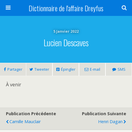
Dictionnaire de l'affaire Dreyfus
5 Janvier 2022
Lucien Descaves
Partager
Tweeter
Épingler
E-mail
SMS
À venir
Publication Précédente
Publication Suivante
Camille Mauclair
Henri Dagan