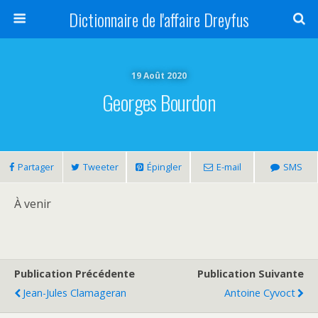
Dictionnaire de l'affaire Dreyfus
19 Août 2020
Georges Bourdon
Partager
Tweeter
Épingler
E-mail
SMS
À venir
Publication Précédente
Publication Suivante
Jean-Jules Clamageran
Antoine Cyvoct