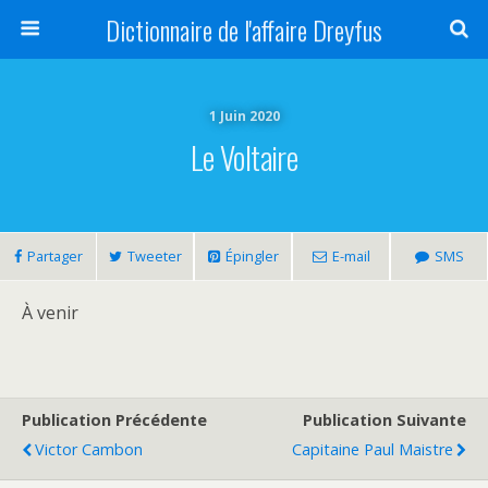
Dictionnaire de l'affaire Dreyfus
1 Juin 2020
Le Voltaire
Partager
Tweeter
Épingler
E-mail
SMS
À venir
Publication Précédente
Publication Suivante
Victor Cambon
Capitaine Paul Maistre