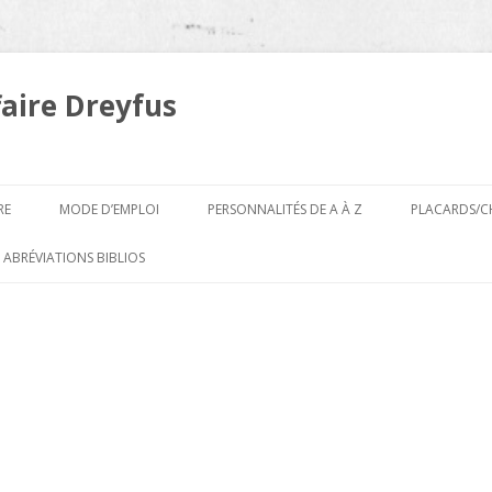
faire Dreyfus
Aller
au
RE
MODE D’EMPLOI
PERSONNALITÉS DE A À Z
PLACARDS/C
contenu
A
 ABRÉVIATIONS BIBLIOS
B