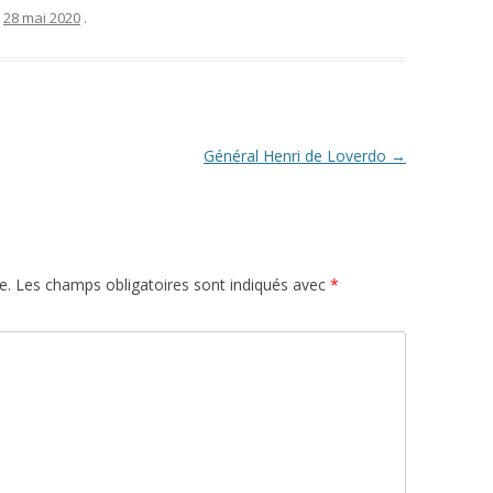
e
28 mai 2020
.
Général Henri de Loverdo
→
e.
Les champs obligatoires sont indiqués avec
*