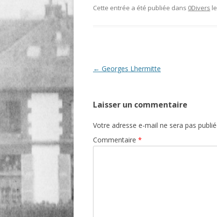
Cette entrée a été publiée dans
0Divers
l
O
R
T
Navigation
←
Georges Lhermitte
des
articles
Laisser un commentaire
Votre adresse e-mail ne sera pas publié
Commentaire
*