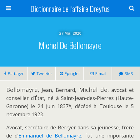
Dictionnaire de l'affaire Dreyfus
27 Mai 2020
Michel De Bellomayre
Partager
Tweeter
Épingler
E-mail
SMS
Bellomayre
Michel de
, Jean, Bernard,
, avocat et
conseiller d’État, né à Saint-Jean-des-Pierres (Haute-
Garonne) le 24 juin 1837*, décédé à Toulouse le 5
novembre 1923.
Avocat, secrétaire de Berryer dans sa jeunesse, frère
de d’
Emmanuel de Bellomayre
, fut une importante