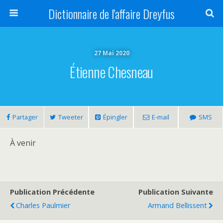
Dictionnaire de l'affaire Dreyfus
27 Mai 2020
Étienne Chesneau
Partager
Tweeter
Épingler
E-mail
SMS
À venir
Publication Précédente
Publication Suivante
Charles Paulmier
Armand Bellissent