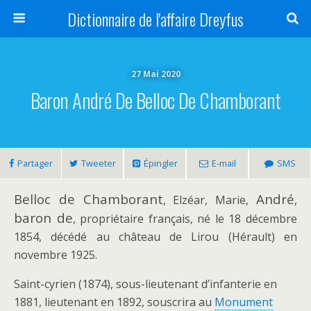
Dictionnaire de l'affaire Dreyfus
27 Mai 2020
Baron André De Belloc De Chamborant
Partager
Tweeter
Épingler
E-mail
SMS
Belloc de Chamborant
André
, Elzéar, Marie,
,
baron de
, propriétaire français, né le 18 décembre
1854, décédé au château de Lirou (Hérault) en
novembre 1925.
Saint-cyrien (1874), sous-lieutenant d’infanterie en
1881, lieutenant en 1892, souscrira au
Monument