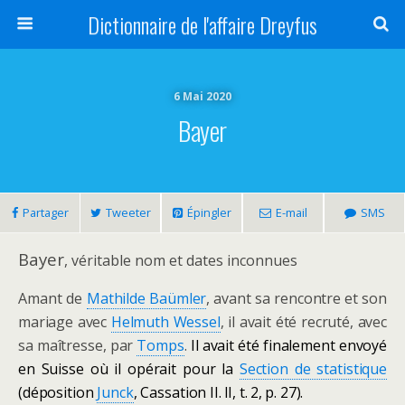
Dictionnaire de l'affaire Dreyfus
6 Mai 2020
Bayer
Partager
Tweeter
Épingler
E-mail
SMS
Bayer
, véritable nom et dates inconnues
Amant de
Mathilde Baümler
, avant sa rencontre et son
mariage avec
Helmuth Wessel
, il avait été recruté, avec
sa maîtresse, par
Tomps
.
Il avait été finalement envoyé
en Suisse où il opérait pour la
Section de statistique
(déposition
Junck
, Cassation
II.
II
, t. 2, p. 27).