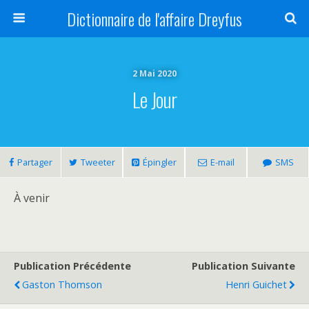
Dictionnaire de l'affaire Dreyfus
2 Mai 2020
Le Jour
Partager
Tweeter
Épingler
E-mail
SMS
À venir
Publication Précédente
Publication Suivante
Gaston Thomson
Henri Guichet