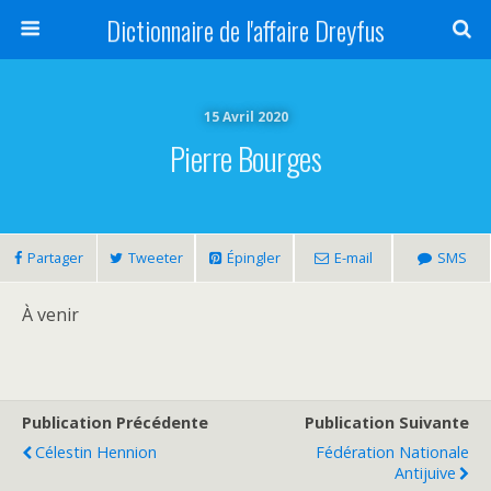
Dictionnaire de l'affaire Dreyfus
15 Avril 2020
Pierre Bourges
Partager
Tweeter
Épingler
E-mail
SMS
À venir
Publication Précédente
Publication Suivante
Célestin Hennion
Fédération Nationale
Antijuive