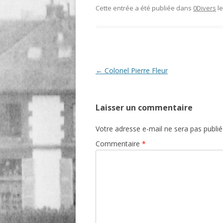
Cette entrée a été publiée dans
0Divers
l
O
R
T
Navigation
←
Colonel Pierre Fleur
des
articles
Laisser un commentaire
Votre adresse e-mail ne sera pas publié
Commentaire
*