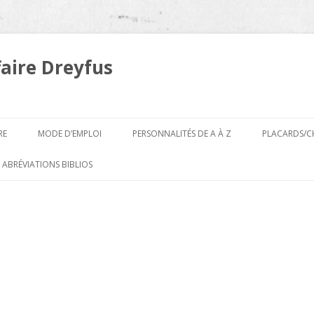
faire Dreyfus
Aller
au
RE
MODE D’EMPLOI
PERSONNALITÉS DE A À Z
PLACARDS/C
contenu
A
 ABRÉVIATIONS BIBLIOS
B