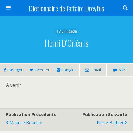
Dictionnaire de l'affaire Dreyfus
1 Avril 2020
Henri D’Orléans
Partager
Tweeter
Épingler
E-mail
SMS
À venir
Publication Précédente
Publication Suivante
Maurice Bouchor
Pierre Barbier