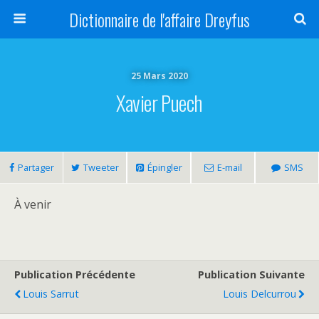
Dictionnaire de l'affaire Dreyfus
25 Mars 2020
Xavier Puech
Partager
Tweeter
Épingler
E-mail
SMS
À venir
Publication Précédente
Publication Suivante
Louis Sarrut
Louis Delcurrou