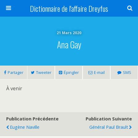
Dictionnaire de l'affaire Dreyfus
21 Mars 2020
Ana Gay
Partager
Tweeter
Épingler
E-mail
SMS
À venir
Publication Précédente
Publication Suivante
Eugène Naville
Général Paul Brault