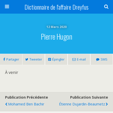
Dictionnaire de l'affaire Dreyfus
12 Mars 2020
Pierre Hugon
Partager
Tweeter
Épingler
E-mail
SMS
À venir
Publication Précédente
Publication Suivante
Mohamed Ben Bachir
Étienne Dujardin-Beaumetz