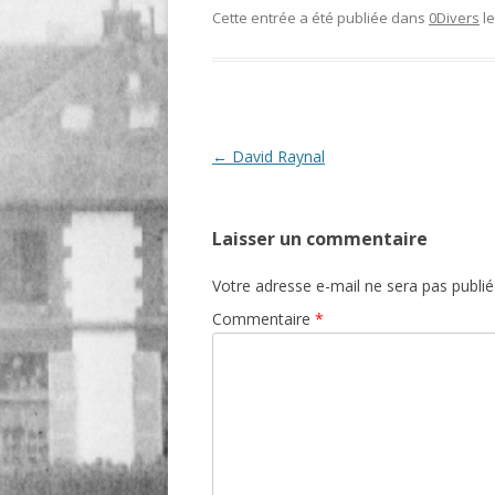
Cette entrée a été publiée dans
0Divers
l
O
R
T
Navigation
←
David Raynal
des
articles
Laisser un commentaire
Votre adresse e-mail ne sera pas publié
Commentaire
*