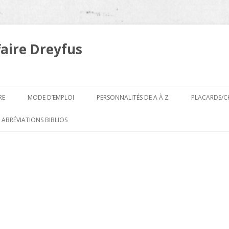
faire Dreyfus
Aller
au
RE
MODE D’EMPLOI
PERSONNALITÉS DE A À Z
PLACARDS/C
contenu
A
 ABRÉVIATIONS BIBLIOS
B