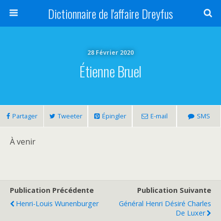
Dictionnaire de l'affaire Dreyfus
28 Février 2020
Étienne Bruel
Partager
Tweeter
Épingler
E-mail
SMS
À venir
Publication Précédente
Publication Suivante
Henri-Louis Wunenburger
Général Henri Désiré Charles
De Luxer