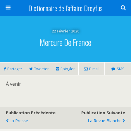
Dictionnaire de l'affaire Dreyfus
22 Février 2020
Mercure De France
Partager
Tweeter
Épingler
E-mail
SMS
À venir
Publication Précédente
Publication Suivante
La Presse
La Revue Blanche