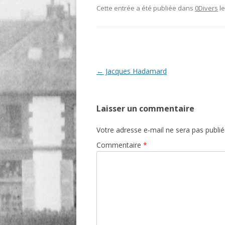
Cette entrée a été publiée dans
0Divers
l
O
R
T
Navigation
←
Jacques Hadamard
des
articles
Laisser un commentaire
Votre adresse e-mail ne sera pas publié
Commentaire
*