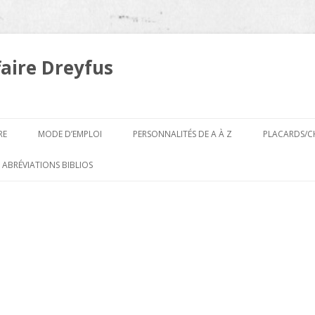
faire Dreyfus
Aller
au
RE
MODE D’EMPLOI
PERSONNALITÉS DE A À Z
PLACARDS/C
contenu
A
 ABRÉVIATIONS BIBLIOS
B