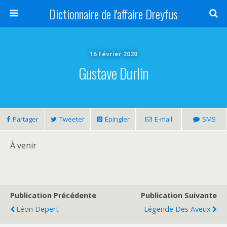
Dictionnaire de l'affaire Dreyfus
16 Février 2020
Gustave Durlin
Partager
Tweeter
Épingler
E-mail
SMS
À venir
Publication Précédente
Publication Suivante
Léon Depert
Légende Des Aveux