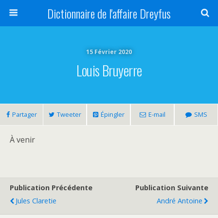
Dictionnaire de l'affaire Dreyfus
15 Février 2020
Louis Bruyerre
Partager
Tweeter
Épingler
E-mail
SMS
À venir
Publication Précédente
Publication Suivante
Jules Claretie
André Antoine