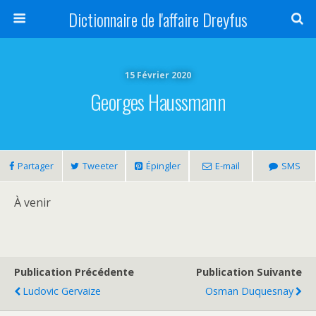
Dictionnaire de l'affaire Dreyfus
15 Février 2020
Georges Haussmann
Partager
Tweeter
Épingler
E-mail
SMS
À venir
Publication Précédente
Publication Suivante
Ludovic Gervaize
Osman Duquesnay