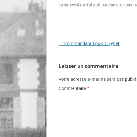
Cette entrée a été publiée dans
0Divers
l
O
R
T
Navigation
←
Commandant Louis Cuignet
des
articles
Laisser un commentaire
Votre adresse e-mail ne sera pas publié
Commentaire
*