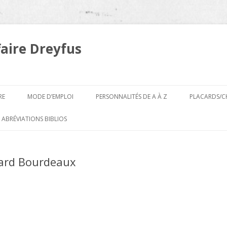
faire Dreyfus
Aller
au
RE
MODE D’EMPLOI
PERSONNALITÉS DE A À Z
PLACARDS/C
contenu
A
 ABRÉVIATIONS BIBLIOS
B
nard Bourdeaux