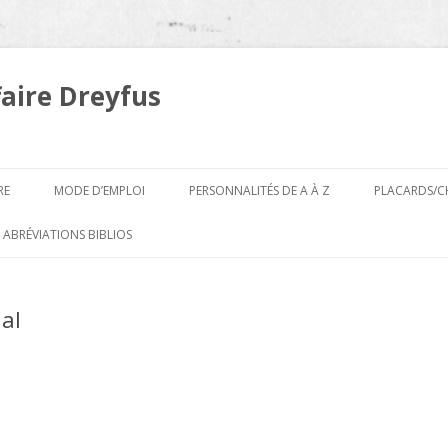
faire Dreyfus
Aller
au
RE
MODE D’EMPLOI
PERSONNALITÉS DE A À Z
PLACARDS/C
contenu
A
 ABRÉVIATIONS BIBLIOS
B
al