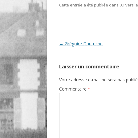
Cette entrée a été publiée dans
0Divers
l
O
R
T
Navigation
←
Grégoire Dautriche
des
articles
Laisser un commentaire
Votre adresse e-mail ne sera pas publié
Commentaire
*