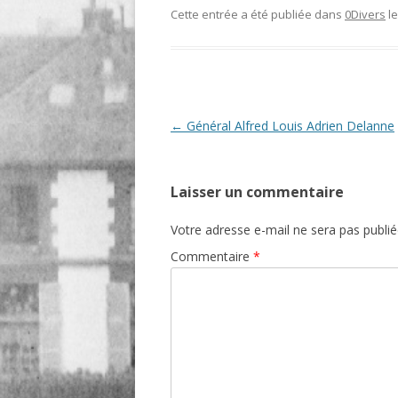
Cette entrée a été publiée dans
0Divers
l
O
R
T
Navigation
←
Général Alfred Louis Adrien Delanne
des
articles
Laisser un commentaire
Votre adresse e-mail ne sera pas publié
Commentaire
*