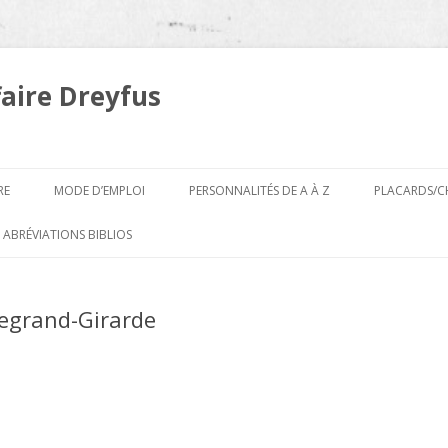
faire Dreyfus
Aller
au
RE
MODE D’EMPLOI
PERSONNALITÉS DE A À Z
PLACARDS/C
contenu
A
 ABRÉVIATIONS BIBLIOS
B
egrand-Girarde