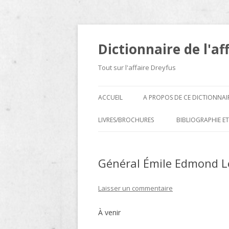
Dictionnaire de l'af
Tout sur l'affaire Dreyfus
ACCUEIL
A PROPOS DE CE DICTIONNAI
LIVRES/BROCHURES
BIBLIOGRAPHIE ET
A
Général Émile Edmond L
D
E
Laisser un commentaire
H
À venir
N