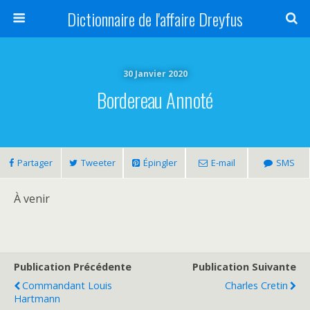
Dictionnaire de l'affaire Dreyfus
30 Janvier 2020
Bordereau Annoté
Partager
Tweeter
Épingler
E-mail
SMS
À venir
Publication Précédente
Publication Suivante
Commandant Louis
Charles Cretin
Hartmann