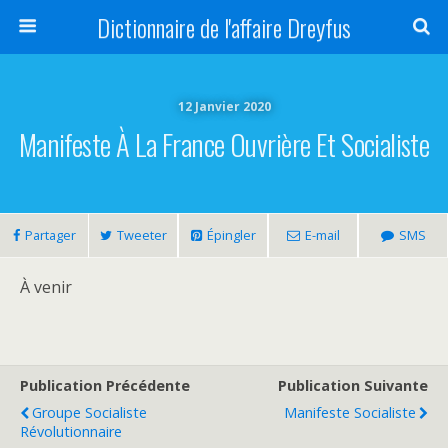
Dictionnaire de l'affaire Dreyfus
12 Janvier 2020
Manifeste À La France Ouvrière Et Socialiste
Partager
Tweeter
Épingler
E-mail
SMS
À venir
Publication Précédente
Publication Suivante
Groupe Socialiste
Manifeste Socialiste
Révolutionnaire