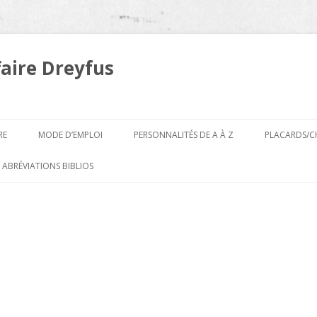
faire Dreyfus
Aller
au
RE
MODE D’EMPLOI
PERSONNALITÉS DE A À Z
PLACARDS/C
contenu
A
 ABRÉVIATIONS BIBLIOS
B