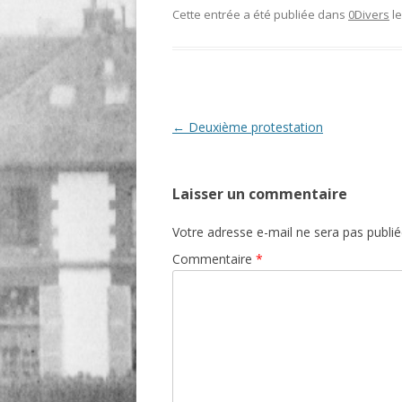
Cette entrée a été publiée dans
0Divers
l
O
R
T
Navigation
←
Deuxième protestation
des
articles
Laisser un commentaire
Votre adresse e-mail ne sera pas publié
Commentaire
*