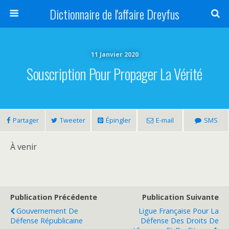
Dictionnaire de l'affaire Dreyfus
11 Janvier 2020
Souscription Pour Propager La Vérité
Partager
Tweeter
Épingler
E-mail
SMS
À venir
Publication Précédente
Publication Suivante
Gouvernement De
Ligue Française Pour La
Défense Républicaine
Défense Des Droits De