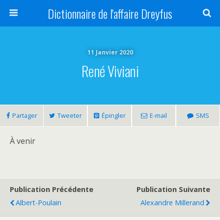
Dictionnaire de l'affaire Dreyfus
11 Janvier 2020
René Viviani
Partager
Tweeter
Épingler
E-mail
SMS
À venir
Publication Précédente
Publication Suivante
Albert-Poulain
Alexandre Millerand