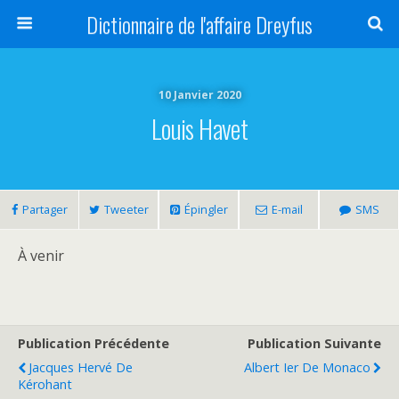
Dictionnaire de l'affaire Dreyfus
10 Janvier 2020
Louis Havet
Partager
Tweeter
Épingler
E-mail
SMS
À venir
Publication Précédente
Publication Suivante
Jacques Hervé De
Albert Ier De Monaco
Kérohant