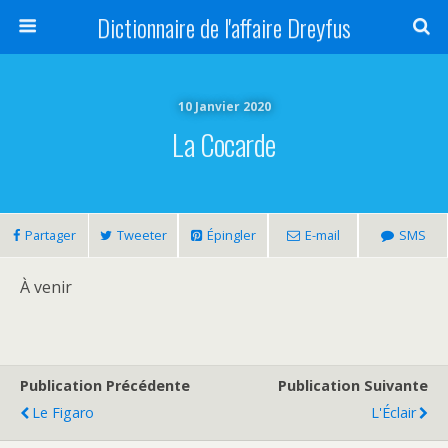
Dictionnaire de l'affaire Dreyfus
10 Janvier 2020
La Cocarde
Partager
Tweeter
Épingler
E-mail
SMS
À venir
Publication Précédente
Publication Suivante
Le Figaro
L'Éclair