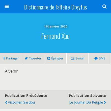
Dictionnaire de l'affaire Dreyfus
10 Janvier 2020
Fernand Xau
Partager
Tweeter
Épingler
E-mail
SMS
À venir
Publication Précédente
Publication Suivante
Victorien Sardou
Le Journal Du Peuple