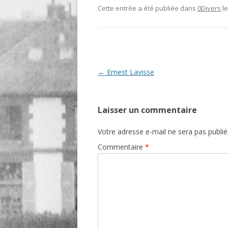
Cette entrée a été publiée dans
0Divers
l
O
R
T
Navigation
←
Ernest Lavisse
des
articles
Laisser un commentaire
Votre adresse e-mail ne sera pas publié
Commentaire
*