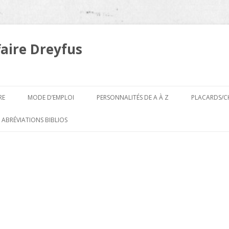
faire Dreyfus
Aller
au
RE
MODE D’EMPLOI
PERSONNALITÉS DE A À Z
PLACARDS/C
contenu
A
 ABRÉVIATIONS BIBLIOS
B