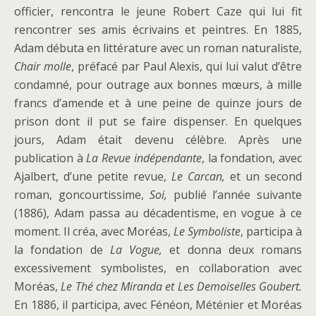
officier, rencontra le jeune Robert Caze qui lui fit
rencontrer ses amis écrivains et peintres. En 1885,
Adam débuta en littérature avec un roman naturaliste,
Chair molle
, préfacé par Paul Alexis, qui lui valut d’être
condamné, pour outrage aux bonnes mœurs, à mille
francs d’amende et à une peine de quinze jours de
prison dont il put se faire dispenser. En quelques
jours, Adam était devenu célèbre. Après une
publication à
La Revue indépendante
, la fondation, avec
Ajalbert, d’une petite revue,
Le Carcan,
et un second
roman, goncourtissime,
Soi,
publié l’année suivante
(1886), Adam passa au décadentisme, en vogue à ce
moment. Il créa, avec Moréas,
Le Symboliste
, participa à
la fondation de
La Vogue,
et donna deux romans
excessivement symbolistes, en collaboration avec
Moréas,
Le Thé chez Miranda et Les Demoiselles Goubert.
En 1886, il participa, avec Fénéon, Méténier et Moréas