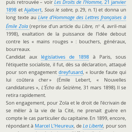
puis retrouvée – voir
Les Droits de l’Homme,
21 janvier
1898
et
Ajalbert
,
Sous le sabre,
p. 29, n. 1) et donna un
long texte au
Livre d’Hommage des Lettres françaises à
o
Émile Zola
(reprise d’un article du
Libre,
n
4, avril-mai
1998), exaltation de la puissance de l’Idée debout
contre les « mains rouges » : bouchers, généraux,
bourreaux.
Candidat aux
législatives de 1898
à Paris, sous
l’étiquette socialiste, il fut, dès sa déclaration, attaqué
pour son engagement
dreyfusard
, « lourde faute qui
lui coûtera cher » (Émile Lebert, «
Nouvelles
candidatures »,
L’Écho du Seizième,
31 mars 1898). Il se
retira rapidement.
Son engagement, pour Zola et le droit de l’écrivain de
se mêler à la vie de la Cité, ne prenait guère en
compte le cas particulier du capitaine. En 1899, encore,
répondant à
Marcel L’Heureux
, de
La Liberté
,
pour son