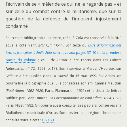
l’écrivain de se « mêler de ce qui ne le regarde pas » et
sur celle du combat contre le militarisme, que sur la
question de la défense de l’innocent injustement
condamné.
Sources et bibliographie : la lettre, citée, à Zola est conservée à la BNF
sous la cote n.a.fr. 24510, f. 10-11. Son texte du
Livre d’Hommage des
Lettres françaises à Émile Zola
se trouve aux pages 37-40 de la première
partie du volume
; celui de
L’Essor
a été repris dans
Les Cahiers
o
Naturalistes,
n
72, 1998, p. 178. Son interview à Marcel L’Heureux sur
l’Affaire a été publiée dans
La Liberté
du 15 mai 1899. Sur Adam, on
pourra lire la biographie que lui a consacrée son ami Camille Mauclair
(
Paul Adam. 1862-1920
, Paris, Flammarion, 1921) et le choix de lettres
publiée par J. Ann Duncan,
La Correspondance de Paul Adam. 1884-1920
,
Paris, Nizet, 1982. On pourra aussi consulter ses papiers, conservés à la
Bibliothèque municipale d’Arras. Son dossier de la Légion d’honneur se
consulte sous la cote :
LH/7/21
.