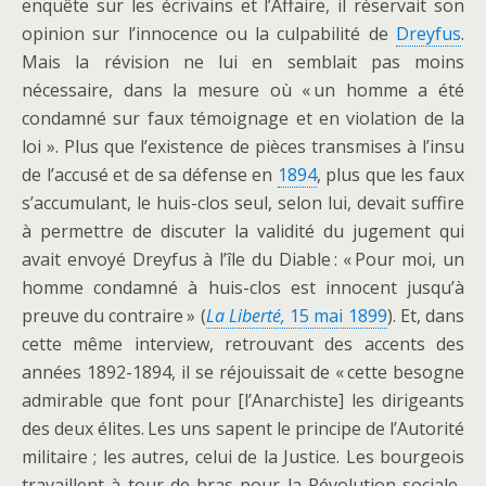
enquête sur les écrivains et l’Affaire, il réservait son
opinion sur l’innocence ou la culpabilité de
Dreyfus
.
Mais la révision ne lui en semblait pas moins
nécessaire, dans la mesure où « un homme a été
condamné sur faux témoignage et en violation de la
loi ». Plus que l’existence de pièces transmises à l’insu
de l’accusé et de sa défense en
1894
, plus que les faux
s’accumulant, le huis-clos seul, selon lui, devait suffire
à permettre de discuter la validité du jugement qui
avait envoyé Dreyfus à l’île du Diable : « Pour moi, un
homme condamné à huis-clos est innocent jusqu’à
preuve du contraire » (
La Liberté,
15 mai 1899
). Et, dans
cette même interview, retrouvant des accents des
années 1892-1894, il se réjouissait de « cette besogne
admirable que font pour [l’Anarchiste] les dirigeants
des deux élites. Les uns sapent le principe de l’Autorité
militaire ; les autres, celui de la Justice. Les bourgeois
travaillent à tour de bras pour la Révolution sociale.