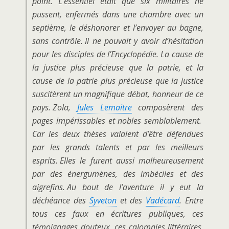
point. L’essentiel était que six militaires ne
pussent, enfermés dans une chambre avec un
septième, le déshonorer et l’envoyer au bagne,
sans contrôle. Il ne pouvait y avoir d’hésitation
pour les disciples de l’Encyclopédie. La cause de
la justice plus précieuse que la patrie, et la
cause de la patrie plus précieuse que la justice
suscitèrent un magnifique débat, honneur de ce
pays. Zola,
Jules Lemaitre
composèrent des
pages impérissables et nobles semblablement.
Car les deux thèses valaient d’être défendues
par les grands talents et par les meilleurs
esprits. Elles le furent aussi malheureusement
par des énergumènes, des imbéciles et des
aigrefins. Au bout de l’aventure il y eut la
déchéance des
Syveton
et des
Vadécard
. Entre
tous ces faux en écritures publiques, ces
témoignages douteux, ces calomnies littéraires,