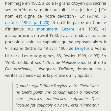
hommage en 1902, à Zola (« grand citoyen qui sacrifia
ses intérêts et sa gloire au culte de la justice. […] Ce
nom est digne de notre dévotion »,
La Plume
,
15
octobre 1902, p. 1220
) et qu’il fit partie du Comité
d’initiative du
monument Lazare
, en 1905, et
qu’auparavant, en avril 1900, il avait rendu visite, sans
pouvoir le voir, au capitaine qui se reposait alors à
Villemarie (lettre du 19 avril 1900 de
Dreyfus
à Adam,
o
Librairie Les Autographes, 85, février 1999, n
93). En
1908, rééditant ses
Lettres de Malaisie
sous le titre
La
Cité prochaine,
il évoquera l’Affaire, donnant ses «
vérités cachées » dans la préface qu’il y ajoutait :
Quand surgit l’affaire Dreyfus, notre libéralisme
ne toléra point une condamnation à huis-clos
sans preuves matérielles suffisantes. Que
l’accusé fût coupable ou non ; cela n’importait