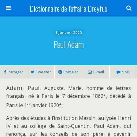
Dictionnaire de l'affaire Dreyfus
8 Janvier 2020
Paul Adam
Partager
Tweeter
Épingler
E-mail
SMS
Adam, Paul,
Auguste, Marie, homme de lettres
français, né à Paris le 7 décembre 1862*, décédé à
er
Paris le 1
janvier 1920*.
Après des études à l’institution Massin, au lycée Henri
IV et au collège de Saint-Quentin, Paul Adam, qui
renonça, sur les conseils de son père, à devenir