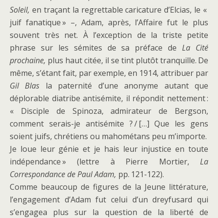
Soleil,
en traçant la regrettable caricature d’Elcias, le «
juif fanatique » –, Adam, après, l’Affaire fut le plus
souvent très net. À l’exception de la triste petite
phrase sur les sémites de sa préface de
La Cité
prochaine,
plus haut citée, il se tint plutôt tranquille. De
même, s’étant fait, par exemple, en 1914, attribuer par
Gil Blas
la paternité d’une anonyme autant que
déplorable diatribe antisémite, il répondit nettement :
« Disciple de Spinoza, admirateur de Bergson,
comment serais-je antisémite ? / […] Que les gens
soient juifs, chrétiens ou mahométans peu m’importe.
Je loue leur génie et je hais leur injustice en toute
indépendance » (lettre à Pierre Mortier,
La
Correspondance de Paul Adam,
pp. 121-122).
Comme beaucoup de figures de la Jeune littérature,
l’engagement d’Adam fut celui d’un dreyfusard qui
s’engagea plus sur la question de la liberté de