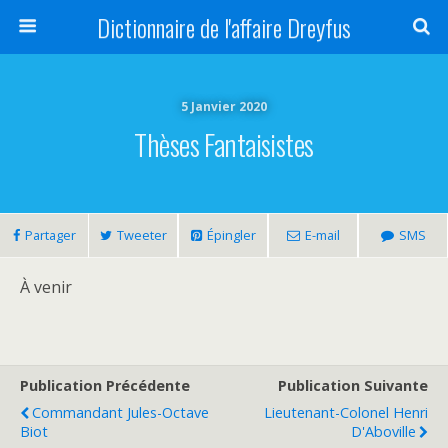
Dictionnaire de l'affaire Dreyfus
5 Janvier 2020
Thèses Fantaisistes
Partager
Tweeter
Épingler
E-mail
SMS
À venir
Publication Précédente
Publication Suivante
Commandant Jules-Octave
Lieutenant-Colonel Henri
Biot
D'Aboville