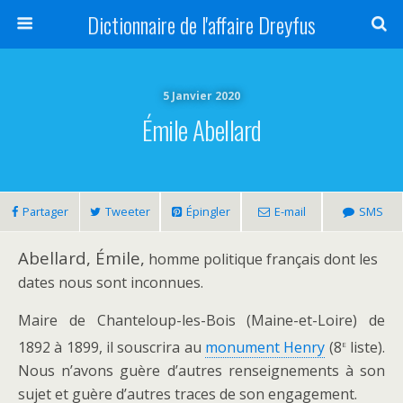
Dictionnaire de l'affaire Dreyfus
5 Janvier 2020
Émile Abellard
Partager
Tweeter
Épingler
E-mail
SMS
Abellard, Émile,
homme politique français dont les
dates nous sont inconnues.
Maire de Chanteloup-les-Bois (Maine-et-Loire) de
e
1892 à 1899, il souscrira au
monument Henry
(8
liste).
Nous n’avons guère d’autres renseignements à son
sujet et guère d’autres traces de son engagement.