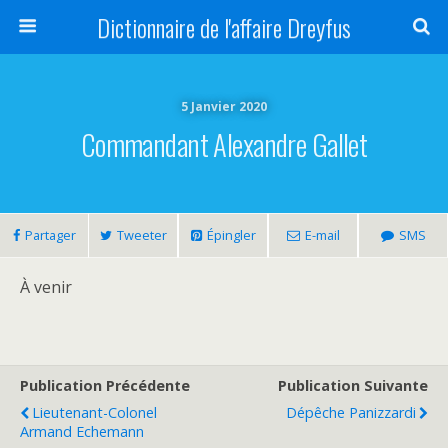
Dictionnaire de l'affaire Dreyfus
5 Janvier 2020
Commandant Alexandre Gallet
Partager
Tweeter
Épingler
E-mail
SMS
À venir
Publication Précédente
Publication Suivante
Lieutenant-Colonel
Dépêche Panizzardi
Armand Echemann